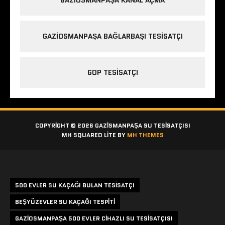
GAZIOSMANPAŞA KANAL AÇMA
GAZIOSMANPAŞA BAĞLARBAŞI TESISATÇI
GOP TESISATÇI
COPYRIGHT © 2026 GAZISMANPAŞA SU TESISATÇISI
MH SQUARED LITE BY
MH THEMES
Etiketler
500 EVLER SU KAÇAĞI BULAN TESISATÇI
BEŞYÜZEVLER SU KAÇAĞI TESPITI
GAZIOSMANPAŞA 500 EVLER CIHAZLI SU TESISATÇISI