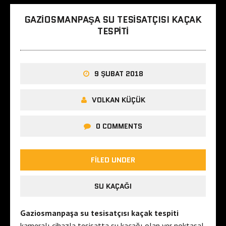
GAZIOSMANPAŞA SU TESISATÇISI KAÇAK
TESPITI
9 ŞUBAT 2018
VOLKAN KÜÇÜK
0 COMMENTS
FILED UNDER
SU KAÇAĞI
Gaziosmanpaşa su tesisatçısı kaçak tespiti
kameralı cihazla tesisatta su kaçağı olan yer noktasal