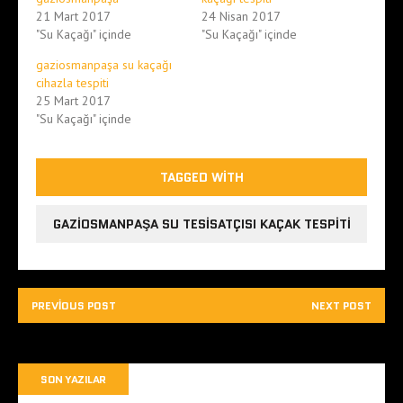
21 Mart 2017
24 Nisan 2017
"Su Kaçağı" içinde
"Su Kaçağı" içinde
gaziosmanpaşa su kaçağı
cihazla tespiti
25 Mart 2017
"Su Kaçağı" içinde
TAGGED WITH
GAZIOSMANPAŞA SU TESISATÇISI KAÇAK TESPITI
PREVIOUS POST
NEXT POST
SON YAZILAR