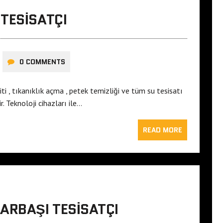
TESISATÇI
0 COMMENTS
ti , tıkanıklık açma , petek temizliği ve tüm su tesisatı
. Teknoloji cihazları ile…
READ MORE
RBAŞI TESISATÇI