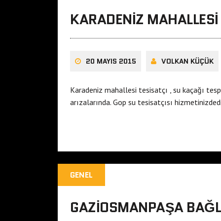
KARADENIZ MAHALLESI 
20 MAYIS 2015
VOLKAN KÜÇÜK
Karadeniz mahallesi tesisatçı , su kaçağı tespi
arızalarında. Gop su tesisatçısı hizmetinizdedir
GENEL
GAZIOSMANPAŞA BAĞLA