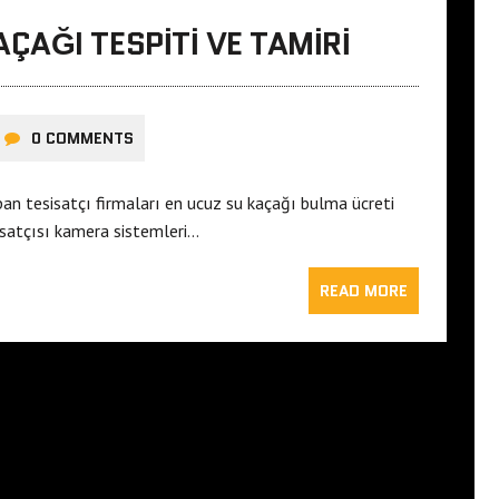
AĞI TESPITI VE TAMIRI
0 COMMENTS
an tesisatçı firmaları en ucuz su kaçağı bulma ücreti
isatçısı kamera sistemleri…
READ MORE