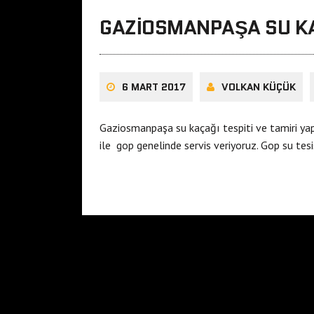
GAZIOSMANPAŞA SU KAÇ
6 MART 2017
VOLKAN KÜÇÜK
Gaziosmanpaşa su kaçağı tespiti ve tamiri yap
ile gop genelinde servis veriyoruz. Gop su tes