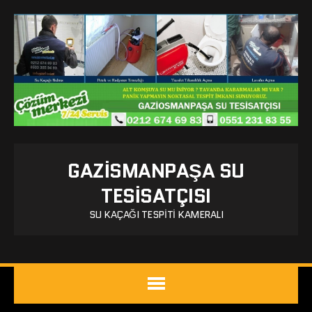
GAZISMANPAŞA SU
TESISATÇISI
SU KAÇAĞI TESPITI KAMERALI