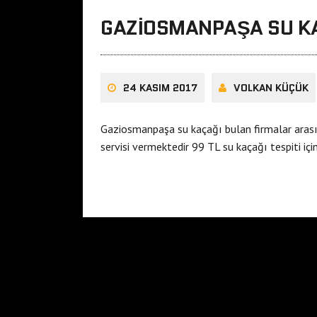
GAZIOSMANPAŞA SU KA
24 KASIM 2017
VOLKAN KÜÇÜK
Gaziosmanpaşa su kaçağı bulan firmalar aras
servisi vermektedir 99 TL su kaçağı tespiti içi