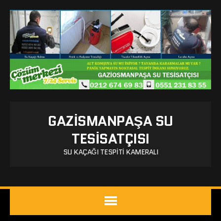
GAZISMANPAŞA SU
TESISATÇISI
SU KAÇAĞI TESPITI KAMERALI